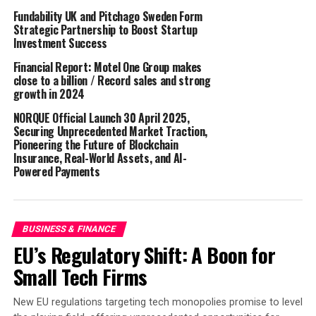
Honey Badger BFT ist ein Konsensus-Algorithmus, der
Fundability UK and Pitchago Sweden Form
für den Einsatz in Blockchain-Systemen entwickelt
Strategic Partnership to Boost Startup
Investment Success
wurde und Widerstandsfähigkeit gegenüber Ausfällen
und Angriffen böswilliger Netzwerkteilnehmer bietet.
Financial Report: Motel One Group makes
Zu den wichtigsten Merkmalen dieser Technologie
close to a billion / Record sales and strong
growth in 2024
gehören:
NORQUE Official Launch 30 April 2025,
1. Fehlertoleranz: Das System kann auch dann
Securing Unprecedented Market Traction,
ordnungsgemäß funktionieren, wenn bis zu einem
Pioneering the Future of Blockchain
Insurance, Real-World Assets, and AI-
Drittel der Knoten böswillig sind. Datenänderungen
Powered Payments
erfordern sogar zwei Drittel böswillige Knoten.
2. Zeitliche Stabilität: Der Algorithmus funktioniert
unter Netzwerkvolatilitäts- und
BUSINESS & FINANCE
Nachrichtenverzögerungsbedingungen (Asynchronous).
EU’s Regulatory Shift: A Boon for
Small Tech Firms
3. Einfach zu integrieren: Honey Badger BFT kann
problemlos in bestehende Systeme integriert werden,
New EU regulations targeting tech monopolies promise to level
was die Verwendung für Entwickler vereinfacht.