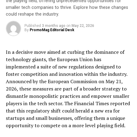
the playing field, offering unprecedented opportunities for
smaller tech companies to thrive. Explore how these changes
Die Implementierung der Honey Badger BFT-
could reshape the industry.
Technologie im DMD Diamond-Projekt bietet ein hohes
Maß an Sicherheit und Zuverlässigkeit für das System.
Published
3 months ago
on
May 22, 2026
By
PromoMag Editorial Desk
Diese Technologie gibt den Marktteilnehmern
Vertrauen in den Schutz ihrer Daten und schafft eine
sicherere Entwicklungsumgebung, die vor böswilligen
In a decisive move aimed at curbing the dominance of
Aktionen skrupelloser Knoten schützt.
technology giants, the European Union has
implemented a suite of new regulations designed to
„Die Implementierung von Honey Badger BFT ist ein
foster competition and innovation within the industry.
wichtiger Punkt in unserem Bestreben, ein dezentrales
Announced by the European Commission on May 21,
Ökosystem zu schaffen, das auf Sicherheit und
2026, these measures are part of a broader strategy to
Transparenz ausgerichtet ist. Wir glauben, dass eine
dismantle monopolistic practices and empower smaller
sichere und zuverlässige Blockchain die Zukunft ist, und
players in the tech sector. The Financial Times reported
DMD Diamond steht an der Spitze dieses revolutionären
that this regulatory shift could herald a new era for
Prozesses. Unsere Benutzer müssen wissen, dass ihre
startups and small businesses, offering them a unique
Daten geschützt sind, und die von uns implementierte
opportunity to compete on a more level playing field.
Technologie konzentriert sich auf Vertrauen und
Zuverlässigkeit“, sagte Helmut Siedl, Blockchain-