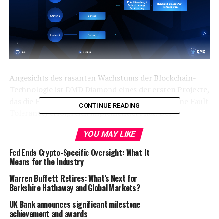
Angesichts des rasanten Wachstums der Blockchain-
Technologie ist DMD Diamond eines der ersten Projekte,
das die Honey Badger BFT-Technologie (Byzantine Fault
CONTINUE READING
Tolerance) erfolgreich implementiert hat. Der
innovative Ansatz von DMD Diamond zielt darauf ab, ein
YOU MAY LIKE
dezentrales Ökosystem zu schaffen, das Entwicklern
einzigartige Möglichkeiten bietet, indem es die Vorteile
Fed Ends Crypto-Specific Oversight: What It
von Ethereum und Bitcoin kombiniert und mit neuen
Means for the Industry
Features erweitert.
Warren Buffett Retires: What’s Next for
Berkshire Hathaway and Global Markets?
Wie verbessert DMD Diamond die Funktionalität mit
UK Bank announces significant milestone
Honey Badger BFT?
achievement and awards