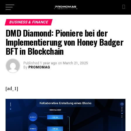
BUSINESS & FINANCE
DMD Diamond: Pioniere bei der
Implementierung von Honey Badger
BFT in Blockchain
Published
1 year ago
on
March 21, 2025
By
PROMOMAG
[ad_1]