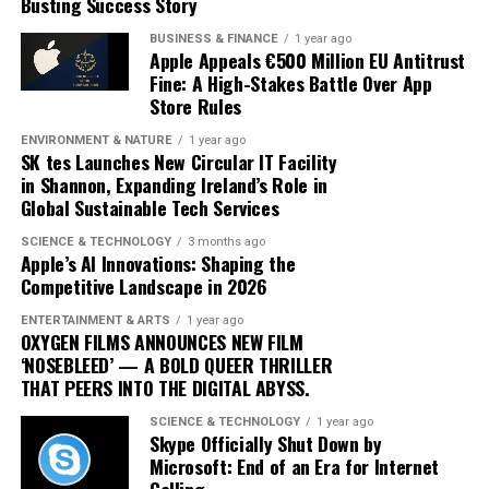
exactly constitutes a ‘green’ investment can vary
Busting Success Story
traders adopt these advanced tools, the market
significantly across regions and sectors, leading to
dynamics will likely shift, favoring those who can adapt
BUSINESS & FINANCE
1 year ago
confusion and inconsistency. This lack of clarity can
quickly to technological changes. The ongoing
Apple Appeals €500 Million EU Antitrust
result in greenwashing, where investments are
Fine: A High-Stakes Battle Over App
integration of AI into cryptocurrency trading not only
Store Rules
marketed as sustainable without meeting rigorous
heralds a new era of financial innovation but also
environmental criteria. The absence of a unified
underscores the transformative power of technology in
ENVIRONMENT & NATURE
1 year ago
taxonomy complicates efforts to assess and compare
SK tes Launches New Circular IT Facility
shaping the future of finance.
in Shannon, Expanding Ireland’s Role in
the sustainability of different financial products.
Global Sustainable Tech Services
Moreover, the transition to green finance is hindered by
SCIENCE & TECHNOLOGY
3 months ago
the existing financial infrastructure. Traditional
Apple’s AI Innovations: Shaping the
Competitive Landscape in 2026
financial systems are deeply entrenched, often
prioritizing short-term gains over long-term
ENTERTAINMENT & ARTS
1 year ago
sustainability. This systemic inertia makes it difficult for
OXYGEN FILMS ANNOUNCES NEW FILM
‘NOSEBLEED’ — A BOLD QUEER THRILLER
green initiatives to gain a foothold. Additionally, many
THAT PEERS INTO THE DIGITAL ABYSS.
investors are still skeptical about the profitability of
sustainable investments, perceiving them as risky or less
SCIENCE & TECHNOLOGY
1 year ago
Skype Officially Shut Down by
lucrative compared to conventional options.
Microsoft: End of an Era for Internet